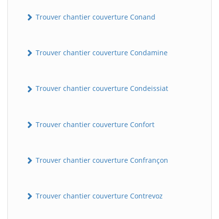
Trouver chantier couverture Conand
Trouver chantier couverture Condamine
Trouver chantier couverture Condeissiat
BatiWebPro
B
Trouver chantier couverture Confort
Assistant en ligne
B
Trouver chantier couverture Confrançon
Trouver chantier couverture Contrevoz
BatiWebPro