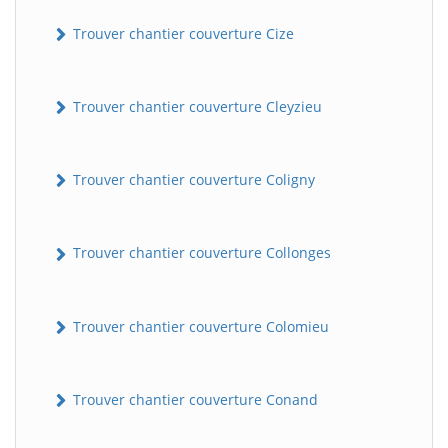
Trouver chantier couverture Cize
Trouver chantier couverture Cleyzieu
Trouver chantier couverture Coligny
BatiWebPro
B
Trouver chantier couverture Collonges
Assistant en ligne
B
Trouver chantier couverture Colomieu
Trouver chantier couverture Conand
BatiWebPro