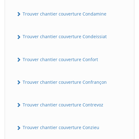
Trouver chantier couverture Condamine
Trouver chantier couverture Condeissiat
Trouver chantier couverture Confort
BatiWebPro
B
Assistant en ligne
Trouver chantier couverture Confrançon
B
Trouver chantier couverture Contrevoz
Trouver chantier couverture Conzieu
BatiWebPro