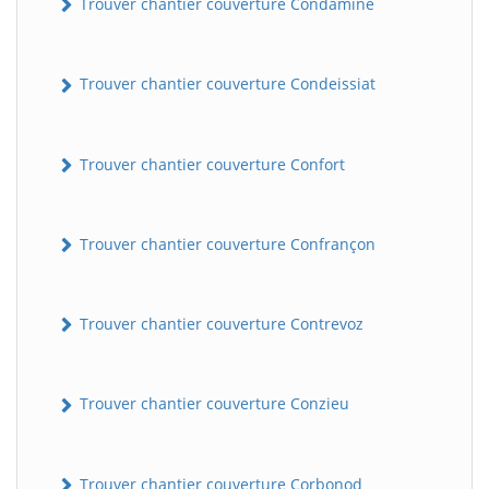
Trouver chantier couverture Condamine
Trouver chantier couverture Condeissiat
Trouver chantier couverture Confort
Trouver chantier couverture Confrançon
BatiWebPro
B
Assistant en ligne
Trouver chantier couverture Contrevoz
B
Trouver chantier couverture Conzieu
BatiWebPro
Trouver chantier couverture Corbonod