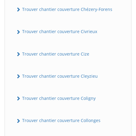
Trouver chantier couverture Chézery-Forens
Trouver chantier couverture Civrieux
Trouver chantier couverture Cize
BatiWebPro
B
Trouver chantier couverture Cleyzieu
Assistant en ligne
B
Trouver chantier couverture Coligny
Trouver chantier couverture Collonges
BatiWebPro