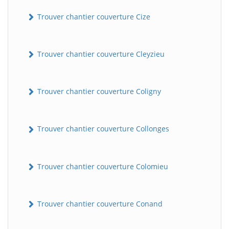
Trouver chantier couverture Cize
Trouver chantier couverture Cleyzieu
Trouver chantier couverture Coligny
BatiWebPro
B
Trouver chantier couverture Collonges
Assistant en ligne
B
Trouver chantier couverture Colomieu
Trouver chantier couverture Conand
BatiWebPro