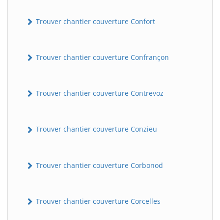
Trouver chantier couverture Confort
Trouver chantier couverture Confrançon
Trouver chantier couverture Contrevoz
BatiWebPro
B
Assistant en ligne
Trouver chantier couverture Conzieu
B
Trouver chantier couverture Corbonod
Trouver chantier couverture Corcelles
BatiWebPro