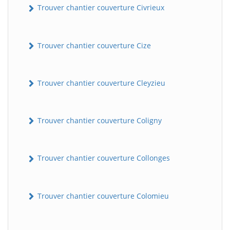
Trouver chantier couverture Civrieux
Trouver chantier couverture Cize
Trouver chantier couverture Cleyzieu
Trouver chantier couverture Coligny
BatiWebPro
B
Assistant en ligne
Trouver chantier couverture Collonges
B
Trouver chantier couverture Colomieu
BatiWebPro