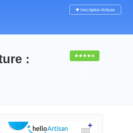
Inscription Artisan
ture :
9,5
(100%)
75
votes