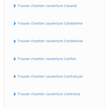
Trouver chantier couverture Conand
Trouver chantier couverture Condamine
Trouver chantier couverture Condeissiat
BatiWebPro
Trouver chantier couverture Confort
B
Assistant en ligne
Trouver chantier couverture Confrançon
B
Trouver chantier couverture Contrevoz
BatiWebPro