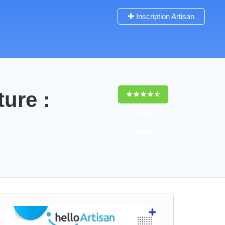
Inscription Artisan
ture :
9,5
(100%)
76
votes
n