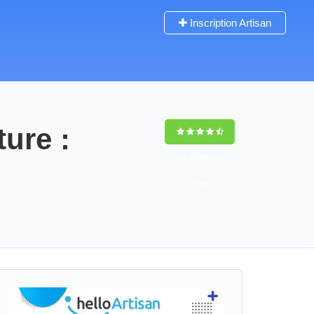
Inscription Artisan
ture :
9,5
(100%)
57
votes