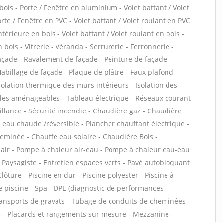
 bois - Porte / Fenêtre en aluminium - Volet battant / Volet
te / Fenêtre en PVC - Volet battant / Volet roulant en PVC
intérieure en bois - Volet battant / Volet roulant en bois -
 bois - Vitrerie - Véranda - Serrurerie - Ferronnerie -
façade - Ravalement de façade - Peinture de façade -
Habillage de façade - Plaque de plâtre - Faux plafond -
 Isolation thermique des murs intérieurs - Isolation des
les aménageables - Tableau électrique - Réseaux courant
illance - Sécurité incendie - Chaudière gaz - Chaudière
t eau chaude /réversible - Plancher chauffant électrique -
heminée - Chauffe eau solaire - Chaudière Bois -
-air - Pompe à chaleur air-eau - Pompe à chaleur eau-eau
 Paysagiste - Entretien espaces verts - Pavé autobloquant
Clôture - Piscine en dur - Piscine polyester - Piscine à
de piscine - Spa - DPE (diagnostic de performances
transports de gravats - Tubage de conduits de cheminées -
e - Placards et rangements sur mesure - Mezzanine -