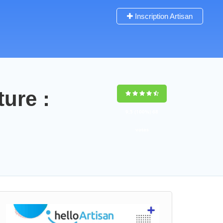
Inscription Artisan
ture :
9,5
(100%)
68
votes