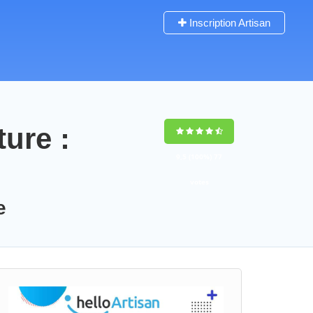
Inscription Artisan
ture :
9,5
(100%)
77
votes
e