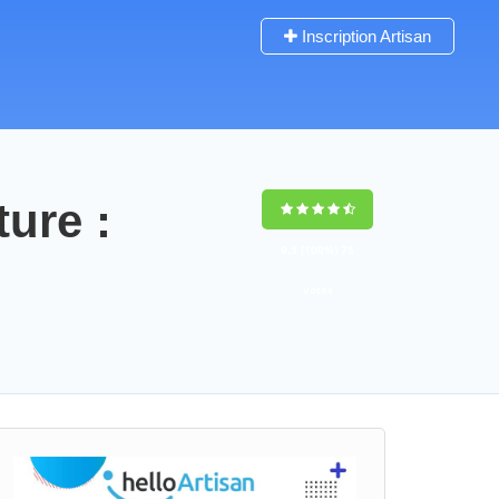
Inscription Artisan
ture :
9,5
(100%)
75
votes