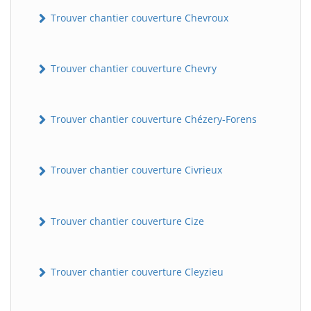
Trouver chantier couverture Chevroux
Trouver chantier couverture Chevry
Trouver chantier couverture Chézery-Forens
BatiWebPro
Trouver chantier couverture Civrieux
B
Assistant en ligne
Trouver chantier couverture Cize
B
Trouver chantier couverture Cleyzieu
BatiWebPro