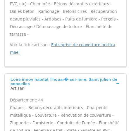
PVC, etc) - Cheminée - Bétons décoratifs extérieurs -
Dalles béton - Ramonage - Bétons cirés - Récupération
deaux pluviales - Ardoises - Puits de lumière - Pergola -
Décrassage / Démoussage de toiture - Étanchéité de
terrasse -
Voir la fiche artisan :
Entreprise de couverture hortica
mael
Loire innov habitat Thouar�-sur-loire, Saint julien de
concelles
Artisan
Département: 44
Chapes - Bétons décoratifs intérieurs - Charpente
métallique - Couverture - Rénovation de couverture -
Zinguerie - Fumisterie - Conduits de Fumée - Étanchéité
de Toiture - Fenêtre de toit - Porte / Fenêtre en PVC -