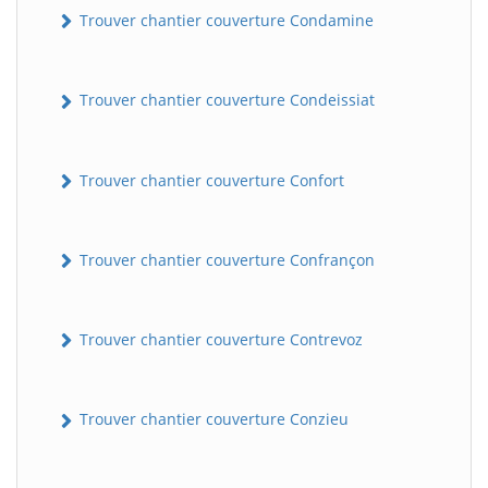
Trouver chantier couverture Condamine
Trouver chantier couverture Condeissiat
Trouver chantier couverture Confort
Trouver chantier couverture Confrançon
BatiWebPro
B
Assistant en ligne
Trouver chantier couverture Contrevoz
B
Trouver chantier couverture Conzieu
BatiWebPro