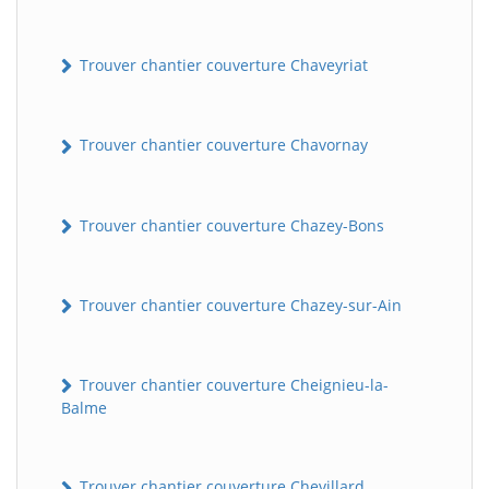
Trouver chantier couverture Chaveyriat
Trouver chantier couverture Chavornay
Trouver chantier couverture Chazey-Bons
BatiWebPro
B
Assistant en ligne
Trouver chantier couverture Chazey-sur-Ain
B
Trouver chantier couverture Cheignieu-la-
Balme
BatiWebPro
Trouver chantier couverture Chevillard