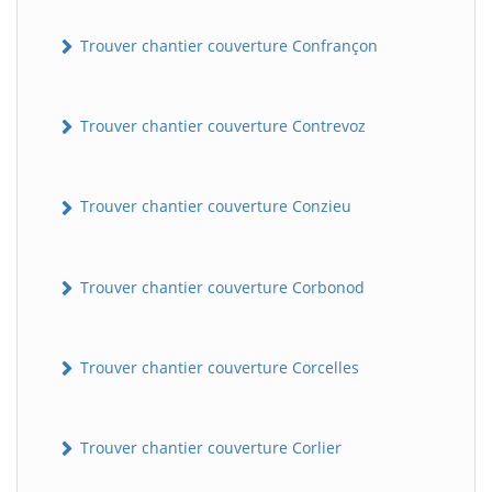
Trouver chantier couverture Confrançon
Trouver chantier couverture Contrevoz
Trouver chantier couverture Conzieu
BatiWebPro
B
Assistant en ligne
Trouver chantier couverture Corbonod
B
Trouver chantier couverture Corcelles
Trouver chantier couverture Corlier
BatiWebPro