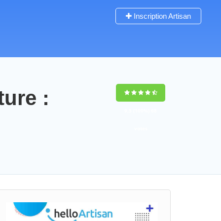
Inscription Artisan
ture :
9,5
(100%)
68
votes