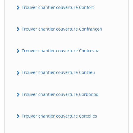
Trouver chantier couverture Confort
Trouver chantier couverture Confrançon
Trouver chantier couverture Contrevoz
BatiWebPro
Trouver chantier couverture Conzieu
B
Assistant en ligne
Trouver chantier couverture Corbonod
B
Trouver chantier couverture Corcelles
BatiWebPro