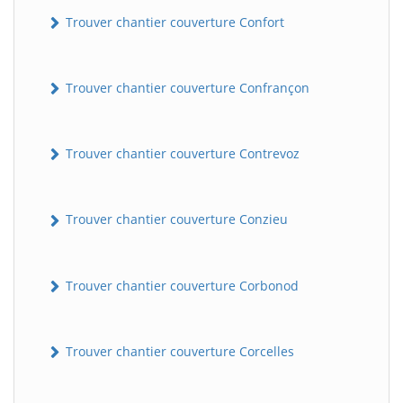
Trouver chantier couverture Confort
Trouver chantier couverture Confrançon
Trouver chantier couverture Contrevoz
BatiWebPro
Trouver chantier couverture Conzieu
B
Assistant en ligne
Trouver chantier couverture Corbonod
B
Trouver chantier couverture Corcelles
BatiWebPro