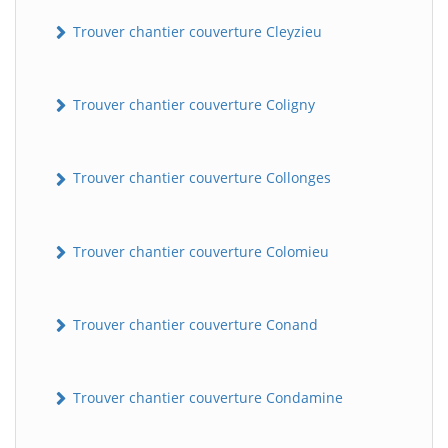
Trouver chantier couverture Cleyzieu
Trouver chantier couverture Coligny
Trouver chantier couverture Collonges
BatiWebPro
B
Trouver chantier couverture Colomieu
Assistant en ligne
B
Trouver chantier couverture Conand
Trouver chantier couverture Condamine
BatiWebPro