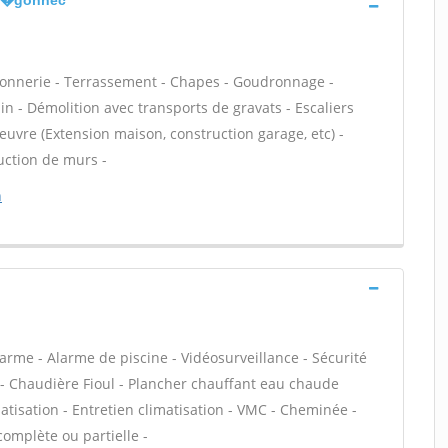
-th�gonnec
açonnerie - Terrassement - Chapes - Goudronnage -
n - Démolition avec transports de gravats - Escaliers
euvre (Extension maison, construction garage, etc) -
uction de murs -
n
arme - Alarme de piscine - Vidéosurveillance - Sécurité
 - Chaudière Fioul - Plancher chauffant eau chaude
matisation - Entretien climatisation - VMC - Cheminée -
complète ou partielle -