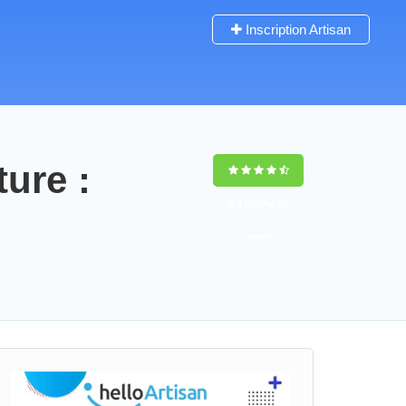
Inscription Artisan
ture :
9,5
(100%)
60
votes