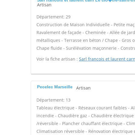
Sarl francois et laurent carn Le clo�tre-saint
Artisan
Département: 29
Construction de Maison Individuelle - Petite m
Ravalement de façade - Cheminée - Allée de jardi
métalliques - Terrasse en béton / Chape - Gros o
Chape fluide - Surélévation maçonnerie - Constr
Voir la fiche artisan :
Sarl francois et laurent car
Pecelec Marseille
Artisan
Département: 13
Tableau électrique - Réseaux courant faibles - Al
incendie - Chaudière gaz - Chaudière électrique
/réversible - Plancher chauffant électrique - Cli
Climatisation réversible - Rénovation électrique 