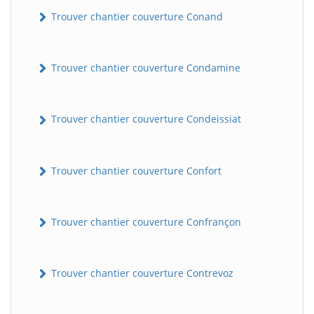
Trouver chantier couverture Conand
Trouver chantier couverture Condamine
Trouver chantier couverture Condeissiat
BatiWebPro
Trouver chantier couverture Confort
B
Assistant en ligne
Trouver chantier couverture Confrançon
B
Trouver chantier couverture Contrevoz
BatiWebPro