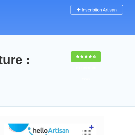
Inscription Artisan
ture :
9,5
(100%)
58
votes