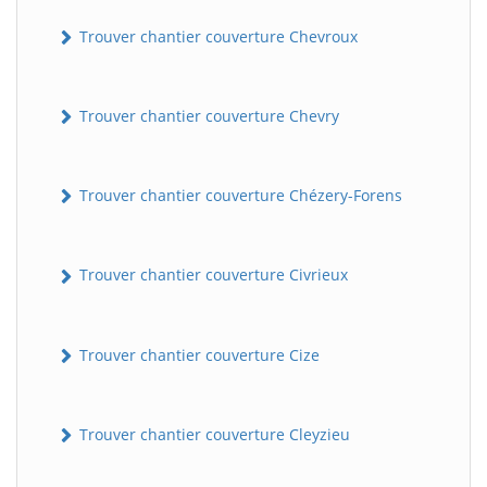
Trouver chantier couverture Chevroux
Trouver chantier couverture Chevry
Trouver chantier couverture Chézery-Forens
BatiWebPro
B
Trouver chantier couverture Civrieux
Assistant en ligne
B
Trouver chantier couverture Cize
Trouver chantier couverture Cleyzieu
BatiWebPro