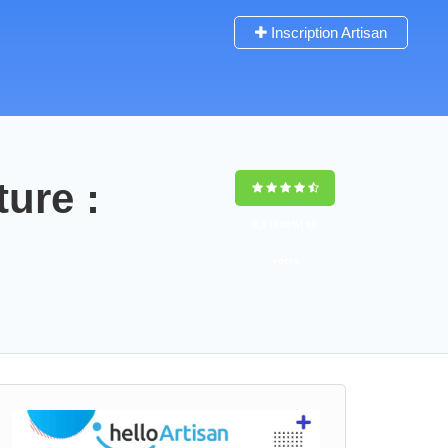
Inscription Artisan
ture :
9,5
(100%)
60
votes