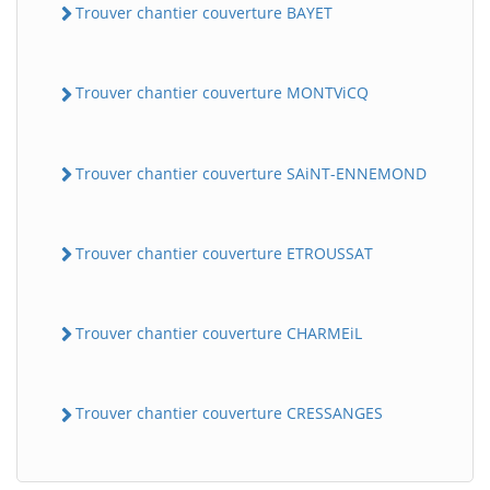
Trouver chantier couverture BAYET
Trouver chantier couverture MONTViCQ
Trouver chantier couverture SAiNT-ENNEMOND
Trouver chantier couverture ETROUSSAT
BatiWebPro
B
Assistant en ligne
Trouver chantier couverture CHARMEiL
B
Trouver chantier couverture CRESSANGES
BatiWebPro