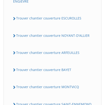
ENGiEVRE
Trouver chantier couverture ESCUROLLES
Trouver chantier couverture NOYANT-D'ALLiER
Trouver chantier couverture ARFEUiLLES
BatiWebPro
B
Assistant en ligne
Trouver chantier couverture BAYET
B
Trouver chantier couverture MONTViCQ
BatiWebPro
Trouver chantier couverture SAiNT-ENNEMOND