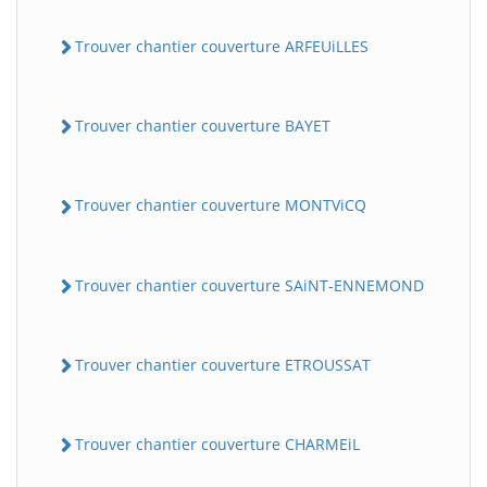
Trouver chantier couverture ARFEUiLLES
Trouver chantier couverture BAYET
Trouver chantier couverture MONTViCQ
BatiWebPro
B
Assistant en ligne
Trouver chantier couverture SAiNT-ENNEMOND
B
Trouver chantier couverture ETROUSSAT
Trouver chantier couverture CHARMEiL
BatiWebPro