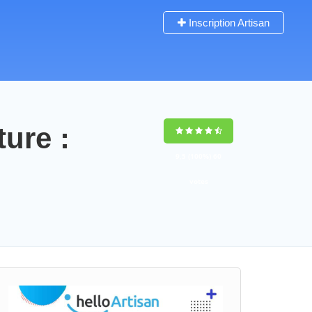
Inscription Artisan
ture :
9,5
(100%)
60
votes