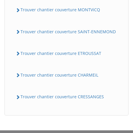
Trouver chantier couverture MONTViCQ
Trouver chantier couverture SAiNT-ENNEMOND
Trouver chantier couverture ETROUSSAT
BatiWebPro
B
Trouver chantier couverture CHARMEiL
Assistant en ligne
B
Trouver chantier couverture CRESSANGES
BatiWebPro