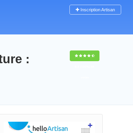
Inscription Artisan
ture :
9,5
(100%)
68
votes