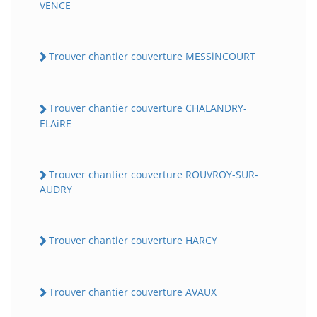
VENCE
Trouver chantier couverture MESSiNCOURT
Trouver chantier couverture CHALANDRY-
ELAiRE
BatiWebPro
Trouver chantier couverture ROUVROY-SUR-
B
Assistant en ligne
AUDRY
B
Trouver chantier couverture HARCY
Trouver chantier couverture AVAUX
BatiWebPro