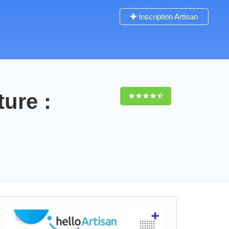
Inscription Artisan
ture :
9,5
(100%)
60
votes