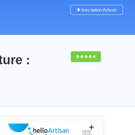
Inscription Artisan
ture :
9,5
(100%)
58
votes