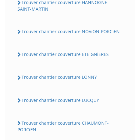
Trouver chantier couverture HANNOGNE-
SAiNT-MARTiN
Trouver chantier couverture NOViON-PORCiEN
Trouver chantier couverture ETEiGNiERES
BatiWebPro
B
Trouver chantier couverture LONNY
Assistant en ligne
B
Trouver chantier couverture LUCQUY
Trouver chantier couverture CHAUMONT-
PORCiEN
BatiWebPro