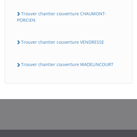
Trouver chantier couverture CHAUMONT-
PORCiEN
Trouver chantier couverture VENDRESSE
Trouver chantier couverture WADELiNCOURT
BatiWebPro
B
Assistant en ligne
B
BatiWebPro