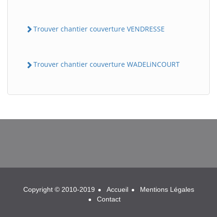
Trouver chantier couverture VENDRESSE
Trouver chantier couverture WADELiNCOURT
BatiWebPro
B
Assistant en ligne
B
Copyright © 2010-2019
Accueil
Mentions Légales
Contact
BatiWebPro