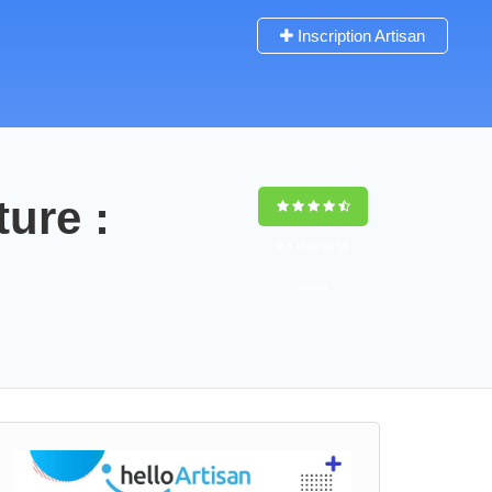
Inscription Artisan
ture :
9,5
(100%)
58
votes