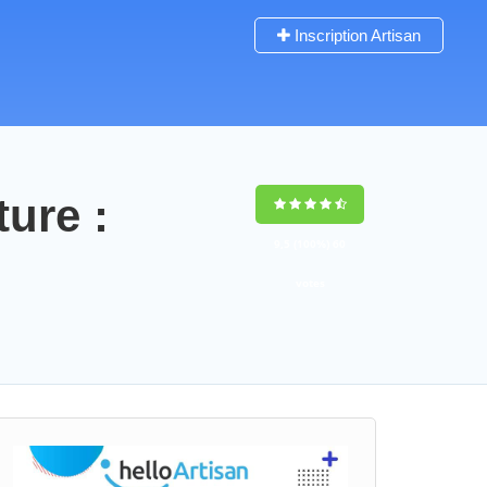
Inscription Artisan
ture :
9,5
(100%)
60
votes