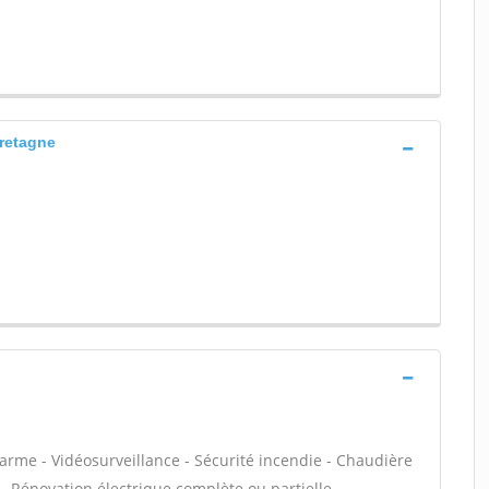
bretagne
larme - Vidéosurveillance - Sécurité incendie - Chaudière
- Rénovation électrique complète ou partielle -