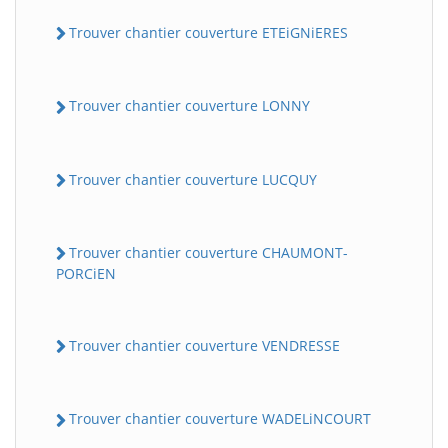
Trouver chantier couverture ETEiGNiERES
Trouver chantier couverture LONNY
Trouver chantier couverture LUCQUY
BatiWebPro
B
Trouver chantier couverture CHAUMONT-
Assistant en ligne
PORCiEN
B
Trouver chantier couverture VENDRESSE
Trouver chantier couverture WADELiNCOURT
BatiWebPro