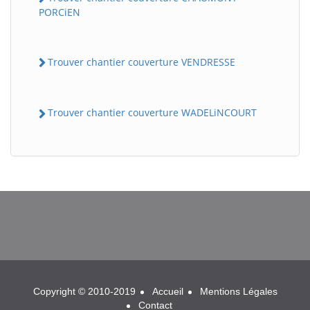
PORCiEN
Trouver chantier couverture VENDRESSE
Trouver chantier couverture WADELiNCOURT
BatiWebPro
B
Assistant en ligne
B
Copyright © 2010-2019
Accueil
Mentions Légales
BatiWebPro
Contact