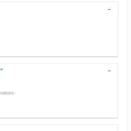
ee
ration) -