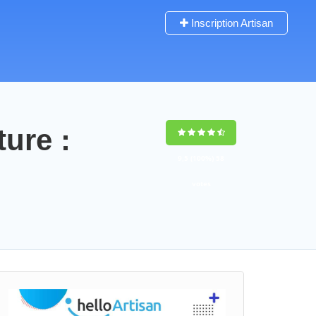
Inscription Artisan
ture :
9,5
(100%)
58
votes