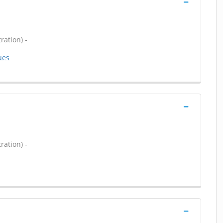
ration) -
ues
ration) -