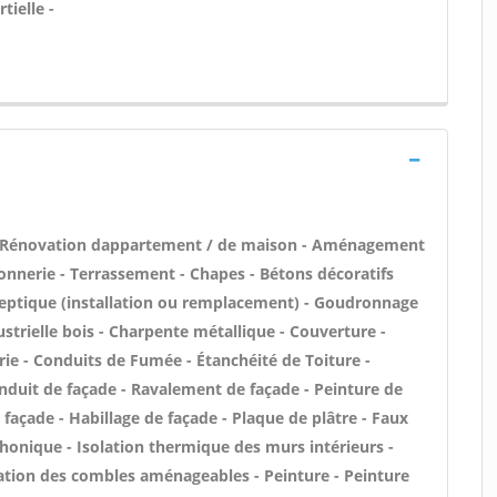
tielle -
 - Rénovation dappartement / de maison - Aménagement
onnerie - Terrassement - Chapes - Bétons décoratifs
e septique (installation ou remplacement) - Goudronnage
ustrielle bois - Charpente métallique - Couverture -
rie - Conduits de Fumée - Étanchéité de Toiture -
 Enduit de façade - Ravalement de façade - Peinture de
e façade - Habillage de façade - Plaque de plâtre - Faux
n phonique - Isolation thermique des murs intérieurs -
ation des combles aménageables - Peinture - Peinture