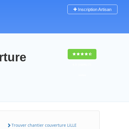
Inscription Artisan
rture
9,5
(100%)
71
votes
Trouver chantier couverture LiLLE