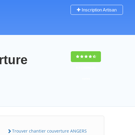
Inscription Artisan
rture
9,5
(100%)
81
votes
Trouver chantier couverture ANGERS