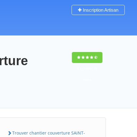
Inscription Artisan
rture
9,5
(100%)
78
votes
Trouver chantier couverture SAiNT-